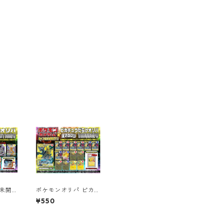
 未開封
ポケモンオリパ ピカチ
200
ュウだらけ Ver. 【全2
¥550
00口】