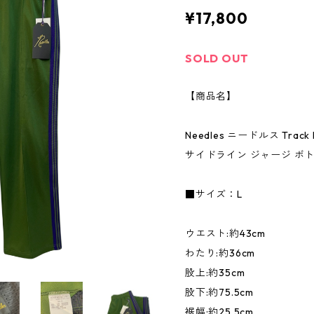
¥17,800
SOLD OUT
【商品名】
Needles ニードルス Track
サイドライン ジャージ ボトム
■サイズ：L
ウエスト:約43cm
わたり:約36cm
股上:約35cm
股下:約75.5cm
裾幅:約25.5cm