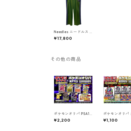
Needles ニードルス T
rack Pant Poly Smoo
¥17,800
th トラックパンツ サ
イドライン ジャージ
ボトムス ロゴ刺繍 NS
246 グリーン
その他の商品
ポケモンオリパ PSA10
ポケモンオリパ
Ver. 【全77口】
BOX Ver. 【全
¥2,200
¥1,100
口】